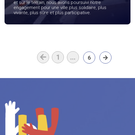
et sur le terrain, nous avons poursuivi notre
engagement pour une ville plus solidaire, plus
vivante, plus sûre et plus participative.
1
...
6